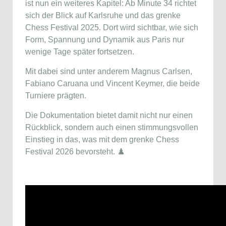
ist nun ein weiteres Kapitel: Ab Minute 34 richtet
sich der Blick auf Karlsruhe und das grenke
Chess Festival 2025. Dort wird sichtbar, wie sich
Form, Spannung und Dynamik aus Paris nur
wenige Tage später fortsetzen.
Mit dabei sind unter anderem
Magnus Carlsen
,
Fabiano Caruana
und
Vincent Keymer
, die beide
Turniere prägten.
Die Dokumentation bietet damit nicht nur einen
Rückblick, sondern auch einen stimmungsvollen
Einstieg in das, was mit dem grenke Chess
Festival 2026 bevorsteht. ♟️