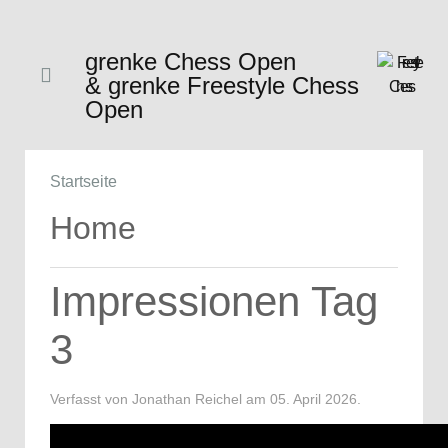
grenke Chess Open
& grenke Freestyle Chess
Open
Startseite
Home
Impressionen Tag
3
Verfasst von Jonathan Reichel am
05. April 2026
.