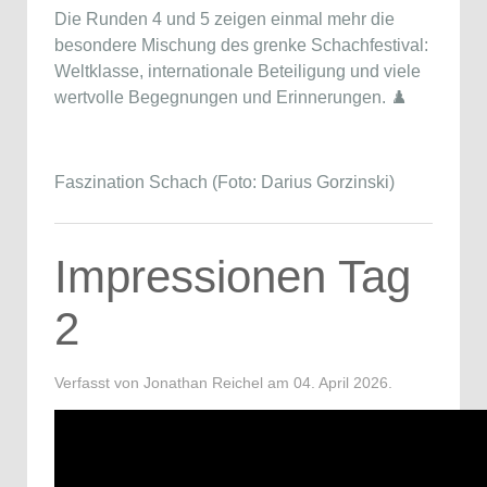
Die Runden 4 und 5 zeigen einmal mehr die
besondere Mischung des grenke Schachfestival:
Weltklasse, internationale Beteiligung und viele
wertvolle Begegnungen und Erinnerungen. ♟️
Faszination Schach (Foto: Darius Gorzinski)
Impressionen Tag
2
Verfasst von Jonathan Reichel am
04. April 2026
.